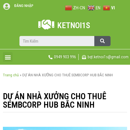
ĐĂNG NHẬP
ZH-CN
EN
VI
KETNOI1S
0949 903 996
bqt.ketnoi1s@gmail.com
Trang chủ
»
DỰ ÁN NHÀ XƯỞNG CHO THUÊ SEMBCORP HUB BẮC NINH
DỰ ÁN NHÀ XƯỞNG CHO THUÊ
SEMBCORP HUB BẮC NINH