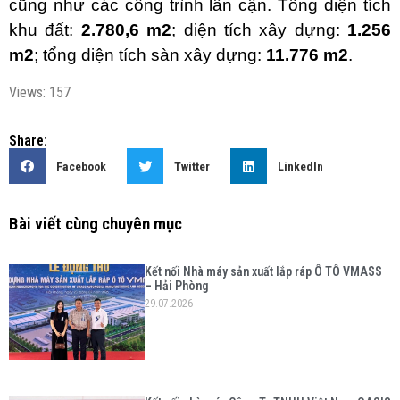
cũng như các công trình lân cận. Tổng diện tích 
khu đất: 
2.780,6 m2
; diện tích xây dựng: 
1.256 
m2
; tổng diện tích sàn xây dựng: 
11.776 m2
.
Views: 157
Share:
Facebook
Twitter
LinkedIn
Bài viết cùng chuyên mục
Kết nối Nhà máy sản xuất lắp ráp Ô TÔ VMASS
– Hải Phòng
29.07.2026