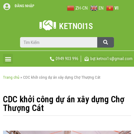
ĐĂNG NHẬP
ZH-CN
EN
VI
KETNOI1S
0949 903 996
bqt.ketnoi1s@gmail.com
Trang chủ
»
CDC khởi công dự án xây dựng Chợ Thượng Cát
CDC khởi công dự án xây dựng Chợ
Thượng Cát