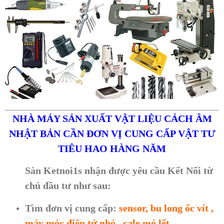
NHÀ MÁY SẢN XUẤT VẬT LIỆU CÁCH ÂM
NHẬT BẢN CẦN ĐƠN VỊ CUNG CẤP VẬT TƯ
TIÊU HAO HÀNG NĂM
Sàn Ketnoi1s nhận được yêu cầu Kết Nối từ
chủ đầu tư như sau:
Tìm đơn vị cung cấp:
sensor, bu long ốc vít ,
máy móc điện tử nhỏ , cale mỏ lết…