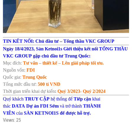
TIN KẾT NỐI: Chủ đầu tư – Tổng thầu VKC GROUP
Ngày 18/4/2023, Sàn Ketnoi1s Giới thiệu kết nối TỔNG THẦU
VKC GROUP gặp chủ đầu tư Trung Quốc:
Mục đích:
Tư vấn – thiết kế – Lên giải pháp tối ưu.
Nguồn vốn:
FDI
Quốc gia:
Trung Quốc
Tổng mức đầu tư:
500 tỉ VNĐ
Thời gian triển khai dự kiến
:
Quý 3/2023- Quý 2/2024
Quý khách
TRUY CẬP
hệ thống để
Tiếp cận
khai
thác
DATA
Dự án FDI Sớm
và trở thành
THÀNH
VIÊN
của
SÀN KETNOI1S để được hỗ trợ.
Views: 25