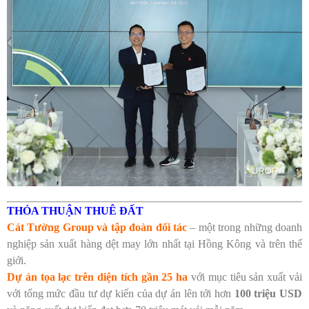
THỎA THUẬN THUÊ ĐẤT
Cát Tường Group và tập đoàn đối tác
– một trong những doanh
nghiệp sản xuất hàng dệt may lớn nhất tại Hồng Kông và trên thế
giới.
Dự án tọa lạc trên diện tích gần 25 ha
với mục tiêu sản xuất vải
với tổng mức đầu tư dự kiến của dự án lên tới hơn
100 triệu USD