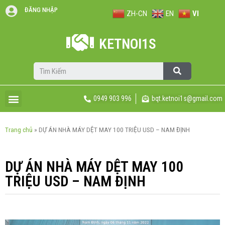
ĐĂNG NHẬP
ZH-CN
EN
VI
KETNOI1S
0949 903 996
bqt.ketnoi1s@gmail.com
Trang chủ
»
DỰ ÁN NHÀ MÁY DỆT MAY 100 TRIỆU USD – NAM ĐỊNH
DỰ ÁN NHÀ MÁY DỆT MAY 100
TRIỆU USD – NAM ĐỊNH