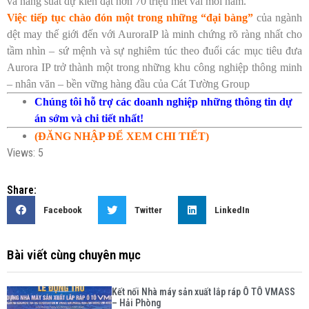
và năng suất dự kiến đạt hơn 70 triệu mét vải mỗi năm.
Việc tiếp tục chào đón một trong những “đại bàng”
của ngành
dệt may thế giới đến với AuroraIP là minh chứng rõ ràng nhất cho
tầm nhìn – sứ mệnh và sự nghiêm túc theo đuổi các mục tiêu đưa
Aurora IP trở thành một trong những khu công nghiệp thông minh
– nhân văn – bền vững hàng đầu của Cát Tường Group
Chúng tôi hỗ trợ các doanh nghiệp những thông tin dự
án sớm và chi tiết nhất!
(ĐĂNG NHẬP ĐỂ XEM CHI TIẾT)
Views: 5
Share:
Facebook
Twitter
LinkedIn
Bài viết cùng chuyên mục
Kết nối Nhà máy sản xuất lắp ráp Ô TÔ VMASS
– Hải Phòng