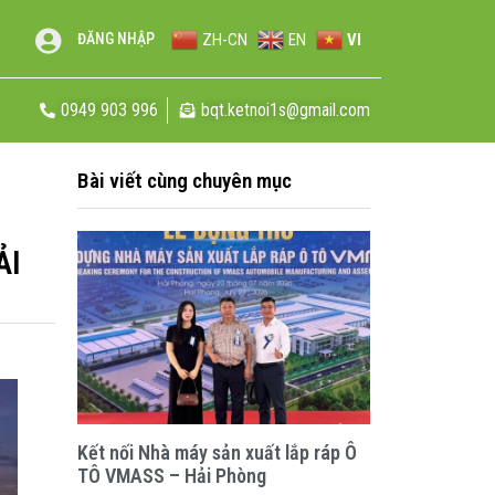
ZH-CN
EN
VI
ĐĂNG NHẬP
0949 903 996
bqt.ketnoi1s@gmail.com
Bài viết cùng chuyên mục
ẢI
Kết nối Nhà máy sản xuất lắp ráp Ô
TÔ VMASS – Hải Phòng