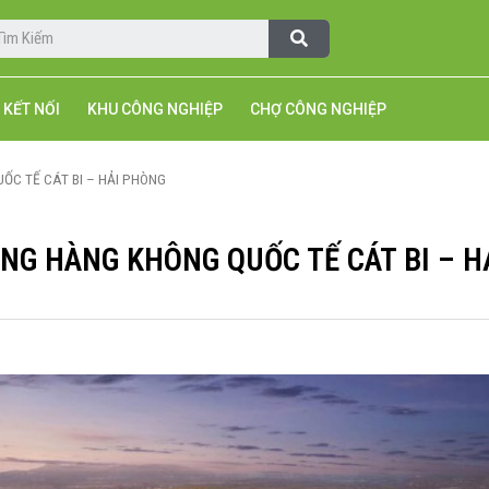
KẾT NỐI
KHU CÔNG NGHIỆP
CHỢ CÔNG NGHIỆP
C TẾ CÁT BI – HẢI PHÒNG
NG HÀNG KHÔNG QUỐC TẾ CÁT BI – H