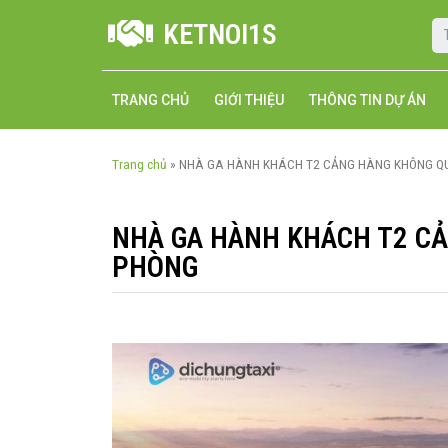
KETNOI1S
TRANG CHỦ
GIỚI THIỆU
THÔNG TIN DỰ ÁN
Trang chủ
»
NHÀ GA HÀNH KHÁCH T2 CẢNG HÀNG KHÔNG QUỐ
NHÀ GA HÀNH KHÁCH T2 CẢ
PHÒNG