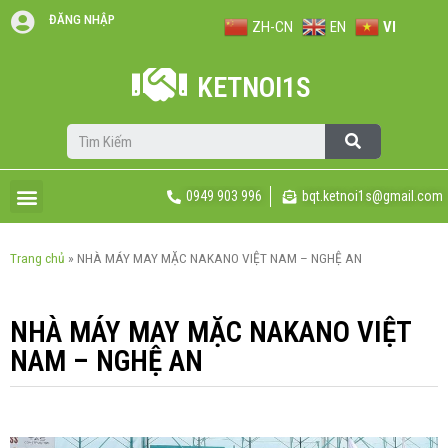
ĐĂNG NHẬP
ZH-CN
EN
VI
KETNOI1S
0949 903 996
bqt.ketnoi1s@gmail.com
Trang chủ
»
NHÀ MÁY MAY MẶC NAKANO VIỆT NAM – NGHỆ AN
NHÀ MÁY MAY MẶC NAKANO VIỆT
NAM – NGHỆ AN