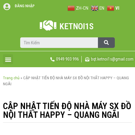
ĐĂNG NHẬP
ZH-CN
EN
VI
KETNOI1S
0949 903 996
bqt.ketnoi1s@gmail.com
Trang chủ
»
CẬP NHẬT TIẾN ĐỘ NHÀ MÁY SX ĐỒ NỘI THẤT HAPPY – QUANG
NGÃI
CẬP NHẬT TIẾN ĐỘ NHÀ MÁY SX ĐỒ
NỘI THẤT HAPPY – QUANG NGÃI