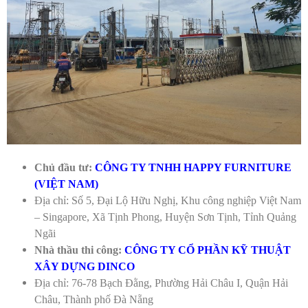
Chủ đầu tư:
CÔNG TY TNHH HAPPY FURNITURE
(VIỆT NAM)
Địa chỉ: Số 5, Đại Lộ Hữu Nghị, Khu công nghiệp Việt Nam
– Singapore, Xã Tịnh Phong, Huyện Sơn Tịnh, Tỉnh Quảng
Ngãi
Nhà thầu thi công:
CÔNG TY CỔ PHẦN KỸ THUẬT
XÂY DỰNG DINCO
Địa chỉ: 76-78 Bạch Đằng, Phường Hải Châu I, Quận Hải
Châu, Thành phố Đà Nẵng