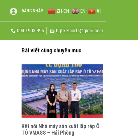
ZH-CN
EN
VI
ĐĂNG NHẬP
0949 903 996
bqt.ketnoi1s@gmail.com
Bài viết cùng chuyên mục
Kết nối Nhà máy sản xuất lắp ráp Ô
TÔ VMASS – Hải Phòng