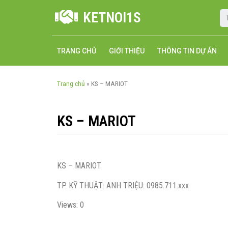
KETNOI1S
TRANG CHỦ
GIỚI THIỆU
THÔNG TIN DỰ ÁN
Trang chủ
»
KS – MARIOT
KS – MARIOT
KS – MARIOT
TP. KỸ THUẬT: ANH TRIỆU: 0985.711.xxx
Views: 0