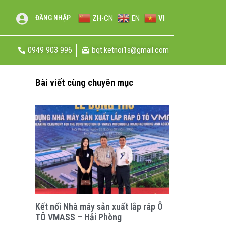
ZH-CN
EN
VI
ĐĂNG NHẬP
0949 903 996
bqt.ketnoi1s@gmail.com
Bài viết cùng chuyên mục
Kết nối Nhà máy sản xuất lắp ráp Ô
TÔ VMASS – Hải Phòng