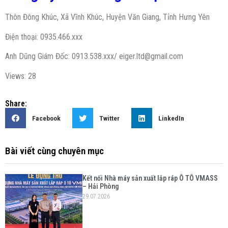
Thôn Đông Khúc, Xã Vĩnh Khúc, Huyện Văn Giang, Tỉnh Hưng Yên
Điện thoại: 0935.466.xxx
Anh Dũng Giám Đốc: 0913.538.xxx/
eiger.ltd@gmail.com
Views: 28
Share:
Facebook
Twitter
LinkedIn
Bài viết cùng chuyên mục
Kết nối Nhà máy sản xuất lắp ráp Ô TÔ VMASS
– Hải Phòng
29.07.2026