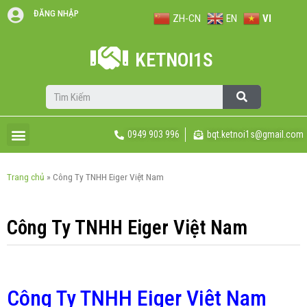
ĐĂNG NHẬP
ZH-CN
EN
VI
KETNOI1S
0949 903 996
bqt.ketnoi1s@gmail.com
Trang chủ
»
Công Ty TNHH Eiger Việt Nam
Công Ty TNHH Eiger Việt Nam
Công Ty TNHH Eiger Việt Nam